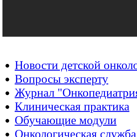
Новости детской онкол
Вопросы эксперту
Журнал "Онкопедиатри
Клиническая практика
Обучающие модули
Онкологическая служба