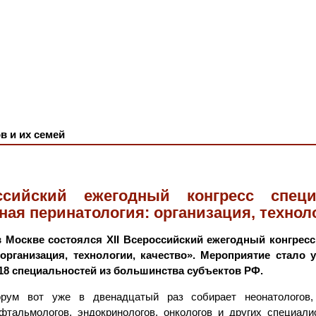
в и их семей
ссийский ежегодный конгресс спец
ая перинатология: организация, техноло
 в Москве состоялся XII Всероссийский ежегодный конгре
 организация, технологии, качество». Мероприятие стал
18 специальностей из большинства субъектов РФ.
ум вот уже в двенадцатый раз собирает неонатологов, пе
офтальмологов, эндокринологов, онкологов и других специал