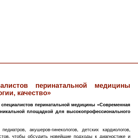
иалистов перинатальной медицины
гии, качество»
сс специалистов перинатальной медицины «Современная
о уникальной площадкой для высокопрофессионального
диатров, акушеров-гинекологов, детских кардиологов,
истов, чтобы обсудить новейшие подходы к диагностике и